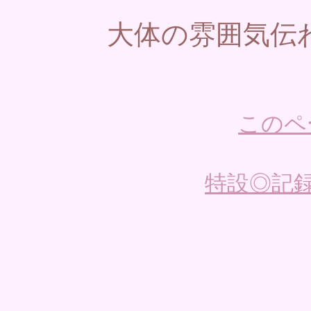
大体の雰囲気伝
このペ
特設◎記