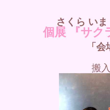
さくら いま
個展 『サク
「会
搬